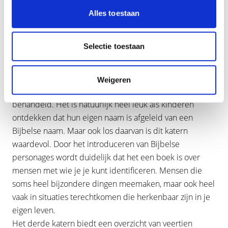
kinderen toegankelijk wordt. Zo wordt in het eerste
Alles toestaan
katern een soort ‘voorbeschouwing’ gegeven, met een
korte uitleg van belangrijke begrippen als uittocht,
Selectie toestaan
koningschap en profetie. Ook leren kinderen iets over
de talen van de Bijbel en hoe we aan de Bijbel zijn
gekomen.
Weigeren
In het tweede katern worden Bijbelse namen
behandeld. Het is natuurlijk heel leuk als kinderen
ontdekken dat hun eigen naam is afgeleid van een
Bijbelse naam. Maar ook los daarvan is dit katern
waardevol. Door het introduceren van Bijbelse
personages wordt duidelijk dat het een boek is over
mensen met wie je je kunt identificeren. Mensen die
soms heel bijzondere dingen meemaken, maar ook heel
vaak in situaties terechtkomen die herkenbaar zijn in je
eigen leven.
Het derde katern biedt een overzicht van veertien