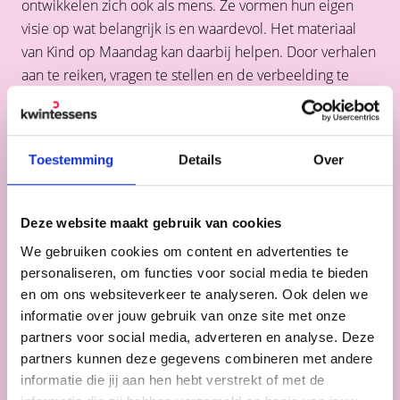
ontwikkelen zich ook als mens. Ze vormen hun eigen
visie op wat belangrijk is en waardevol. Het materiaal
van Kind op Maandag kan daarbij helpen. Door verhalen
aan te reiken, vragen te stellen en de verbeelding te
prikkelen.
Kind op Maandag is een methode voor uitnodigend
godsdienstonderwijs in het basisonderwijs, waarin
Toestemming
Details
Over
Bijbelverhalen centraal staan. We hoeven kinderen niet
te vertellen wat ze moeten geloven. Wel kunnen we
kinderen kennis laten maken met de rijkdom van de
Deze website maakt gebruik van cookies
Bijbel en hen uitdagen om te ontdekken wat deze
We gebruiken cookies om content en advertenties te
verhalen hen zelf te zeggen hebben.
personaliseren, om functies voor social media te bieden
en om ons websiteverkeer te analyseren. Ook delen we
►
Lees verder
informatie over jouw gebruik van onze site met onze
partners voor social media, adverteren en analyse. Deze
partners kunnen deze gegevens combineren met andere
informatie die jij aan hen hebt verstrekt of met de