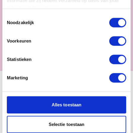
informatie die zij hebben verzameld op basis van jouw
gebruik van hun services.
Toestemmingsselectie
Noodzakelijk
Voorkeuren
Statistieken
Marketing
Workshops en trainingen
Bij Kind op Maandag bieden wij ook workshops aan.
Alles toestaan
Bijvoorbeeld de Startworkshop voor nieuwe abonnees,
waarmee je meer te weten komt over de mogelijkheden
Selectie toestaan
van de methode én onderzoekt op welke manier deze